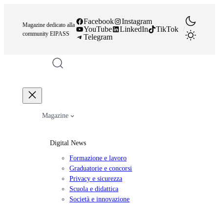
Vai
al
Facebook
Instagram
Magazine dedicato alla
YouTube
LinkedIn
TikTok
/
contenuto
community EIPASS
Telegram
Magazine
Digital News
Formazione e lavoro
Graduatorie e concorsi
Privacy e sicurezza
Scuola e didattica
Società e innovazione