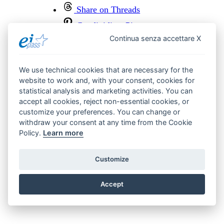
Share on Threads
Condividi su Pinterest
Continua senza accettare X
We use technical cookies that are necessary for the
website to work and, with your consent, cookies for
statistical analysis and marketing activities. You can
accept all cookies, reject non-essential cookies, or
/
0
0%
customize your preferences. You can change or
withdraw your consent at any time from the Cookie
Policy.
Learn more
Customize
Potrebbe
interessarti
anche
Accept