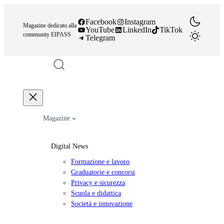
Vai
al
Facebook
Instagram
Magazine dedicato alla
YouTube
LinkedIn
TikTok
/
contenuto
community EIPASS
Telegram
Magazine
Digital News
Formazione e lavoro
Graduatorie e concorsi
Privacy e sicurezza
Scuola e didattica
Società e innovazione