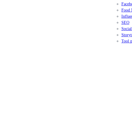
Faceb
Food 
Influe
SEO
Socia
Storyt
Tool p