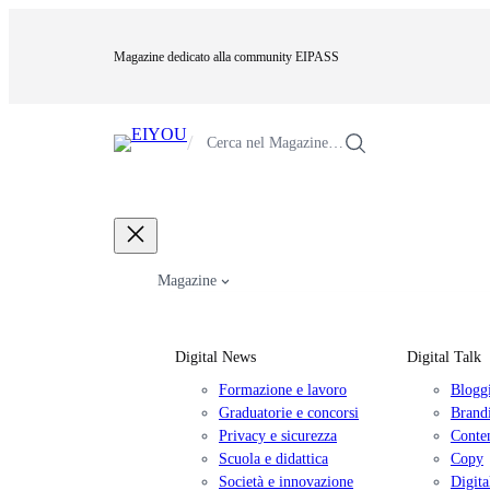
Vai
al
Magazine dedicato alla community EIPASS
contenuto
/
Cerca nel Magazine…
Magazine
Digital News
Digital Talk
Formazione e lavoro
Blogg
Graduatorie e concorsi
Brand
Privacy e sicurezza
Conte
Scuola e didattica
Copy
Società e innovazione
Digita