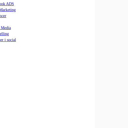
ook ADS
Marketing
ncer
l Media
elling
er i social